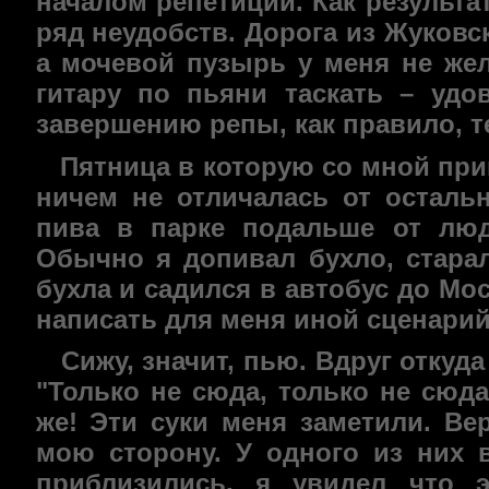
началом репетиций. Как результа
ряд неудобств. Дорога из Жуковс
а мочевой пузырь у меня не жел
гитару по пьяни таскать – удо
завершению репы, как правило, т
Пятница в которую со мной при
ничем не отличалась от осталь
пива в парке подальше от люд
Обычно я допивал бухло, стара
бухла и садился в автобус до Мо
написать для меня иной сценарий
Сижу, значит, пью. Вдруг откуд
"Только не сюда, только не сюда
же! Эти суки меня заметили. Ве
мою сторону. У одного из них 
приблизились, я увидел что 